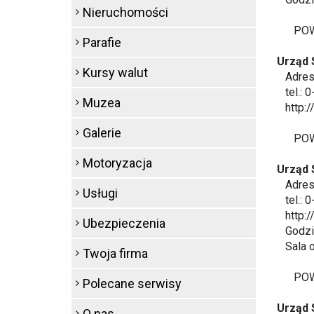
Nieruchomości
POWIA
Parafie
Urząd 
Kursy walut
Adres: 
tel.: 0
Muzea
http://
Galerie
POWIA
Motoryzacja
Urząd 
Adres: 
Usługi
tel.: 0
http:/
Ubezpieczenia
Godziny
Sala ob
Twoja firma
POWI
Polecane serwisy
Urząd 
O nas