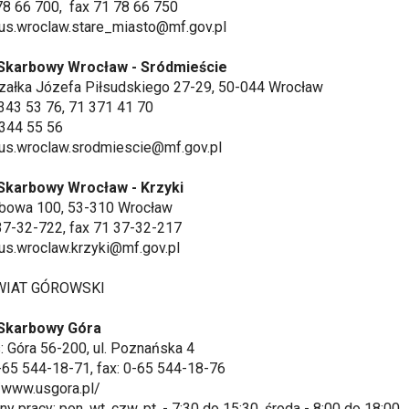
 78 66 700, fax 71 78 66 750
 us.wroclaw.stare_miasto@mf.gov.pl
Skarbowy Wrocław - Sródmieście
załka Józefa Piłsudskiego 27-29, 50-044 Wrocław
1 343 53 76, 71 371 41 70
 344 55 56
 us.wroclaw.srodmiescie@mf.gov.pl
Skarbowy Wrocław - Krzyki
abowa 100, 53-310 Wrocław
 37-32-722, fax 71 37-32-217
 us.wroclaw.krzyki@mf.gov.pl
AT GÓROWSKI
Skarbowy Góra
Góra 56-200, ul. Poznańska 4
-65 544-18-71, fax: 0-65 544-18-76
/www.usgora.pl/
 pracy: pon. wt. czw. pt. - 7:30 do 15:30, środa - 8:00 do 18:00