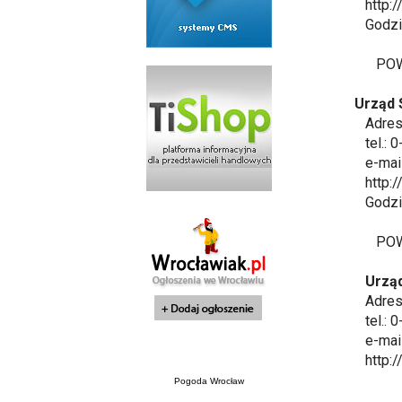
http://
Godziny
POWIA
Urząd 
Adres: 
tel.: 0
e-mail
http://
Godziny
POWI
Urząd
Adres: 
tel.: 0
e-mail
http:/
Pogoda Wrocław