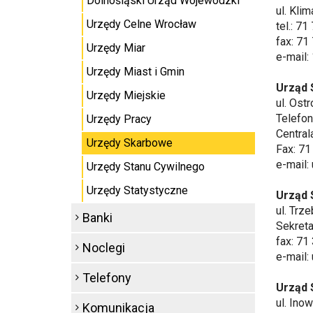
Dolnośląski Urząd Wojewódzki
ul. Kli
Urzędy Celne Wrocław
tel.: 7
fax: 71
Urzędy Miar
e-mail:
Urzędy Miast i Gmin
Urząd 
Urzędy Miejskie
ul. Ost
Telefon
Urzędy Pracy
Central
Urzędy Skarbowe
Fax: 71
e-mail:
Urzędy Stanu Cywilnego
Urzędy Statystyczne
Urząd 
ul. Trz
Banki
Sekreta
fax: 71
Noclegi
e-mail:
Telefony
Urząd 
ul. Ino
Komunikacja