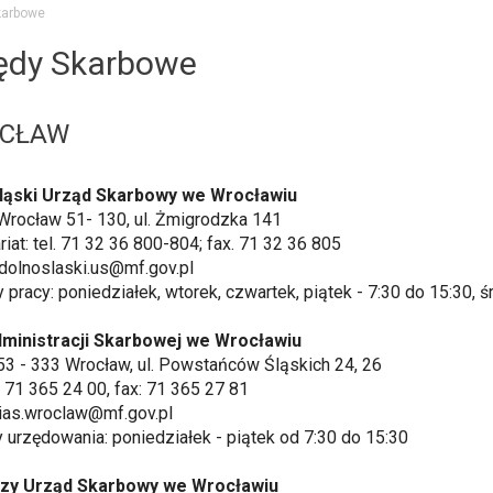
karbowe
ędy Skarbowe
CŁAW
ląski Urząd Skarbowy we Wrocławiu
Wrocław 51- 130, ul. Żmigrodzka 141
riat: tel. 71 32 36 800-804; fax. 71 32 36 805
 dolnoslaski.us@mf.gov.pl
 pracy: poniedziałek, wtorek, czwartek, piątek - 7:30 do 15:30, ś
dministracji Skarbowej we Wrocławiu
53 - 333 Wrocław, ul. Powstańców Śląskich 24, 26
: 71 365 24 00, fax: 71 365 27 81
 ias.wroclaw@mf.gov.pl
 urzędowania: poniedziałek - piątek od 7:30 do 15:30
zy Urząd Skarbowy we Wrocławiu