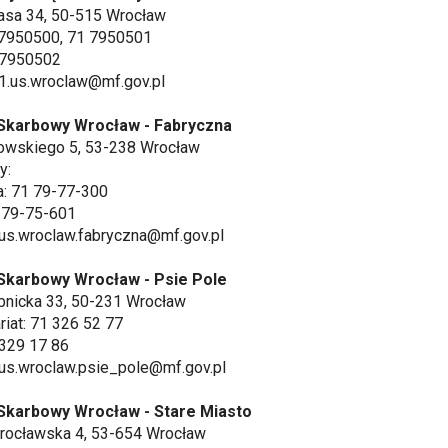
masa 34, 50-515 Wrocław
1 7950500, 71 7950501
 7950502
 1.us.wroclaw@mf.gov.pl
Skarbowy Wrocław - Fabryczna
rowskiego 5, 53-238 Wrocław
y:
a: 71 79-77-300
 79-75-601
 us.wroclaw.fabryczna@mf.gov.pl
Skarbowy Wrocław - Psie Pole
ebnicka 33, 50-231 Wrocław
riat: 71 326 52 77
 329 17 86
 us.wroclaw.psie_pole@mf.gov.pl
Skarbowy Wrocław - Stare Miasto
wrocławska 4, 53-654 Wrocław