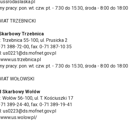
ussrodaslaska.pl
 pracy: pon. wt. czw. pt. - 7:30 do 15:30, środa - 8:00 do 18:00
T TRZEBNICKI
Skarbowy Trzebnica
Trzebnica 55-100, ul. Prusicka 2
-71 388-72-00, fax: 0-71 387-10 35
: us0221@ds.mofnet.gov.pl
www.us.trzebnica.pl
 pracy: pon. wt. czw. pt. - 7:30 do 15:30, środa - 8:00 do 18:00
AT WOŁOWSKI
 Skarbowy Wołów
Wołów 56-100, ul. T. Kościuszki 17
-71 389-24-40, fax: 0-71 389-19-41
: us0223@ds.mofnet.gov.pl
/www.us.wolow.pl/