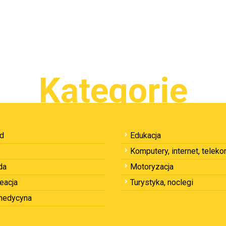
Kategorie
ód
Edukacja
Komputery, internet, telek
da
Motoryzacja
reacja
Turystyka, noclegi
 medycyna