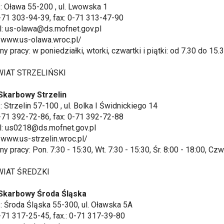
 Oława 55-200 , ul. Lwowska 1
-71 303-94-39, fax: 0-71 313-47-90
: us-olawa@ds.mofnet.gov.pl
/www.us-olawa.wroc.pl/
 pracy: w poniedziałki, wtorki, czwartki i piątki: od 7.30 do 15.
T STRZELIŃSKI
Skarbowy Strzelin
Strzelin 57-100 , ul. Bolka I Świdnickiego 14
-71 392-72-86, fax: 0-71 392-72-88
: us0218@ds.mofnet.gov.pl
www.us-strzelin.wroc.pl/
 pracy: Pon. 7:30 - 15:30, Wt. 7:30 - 15:30, Śr. 8:00 - 18:00, Czw.
AT ŚREDZKI
Skarbowy Środa Śląska
Środa Śląska 55-300, ul. Oławska 5A
-71 317-25-45, fax.: 0-71 317-39-80