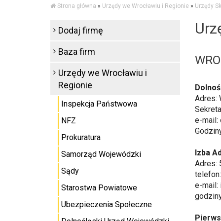
Strona główna
»
Urzędy we Wrocławiu i Regionie
»
Urzędy S
Urz
Dodaj firmę
Baza firm
WRO
Urzędy we Wrocławiu i
Regionie
Dolnoś
Adres: 
Inspekcja Państwowa
Sekreta
e-mail:
NFZ
Godziny
Prokuratura
Izba A
Samorząd Wojewódzki
Adres: 
Sądy
telefon
e-mail:
Starostwa Powiatowe
godziny
Ubezpieczenia Społeczne
Pierws