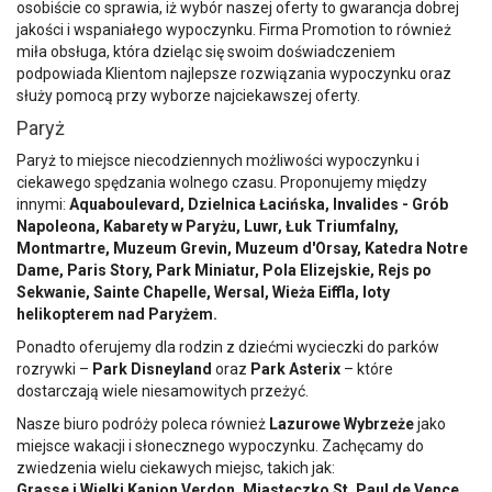
osobiście co sprawia, iż wybór naszej oferty to gwarancja dobrej
jakości i wspaniałego wypoczynku. Firma Promotion to również
miła obsługa, która dzieląc się swoim doświadczeniem
podpowiada Klientom najlepsze rozwiązania wypoczynku oraz
służy pomocą przy wyborze najciekawszej oferty.
Paryż
Paryż to miejsce niecodziennych możliwości wypoczynku i
ciekawego spędzania wolnego czasu. Proponujemy między
innymi:
Aquaboulevard, Dzielnica Łacińska, Invalides - Grób
Napoleona, Kabarety w Paryżu, Luwr, Łuk Triumfalny,
Montmartre, Muzeum Grevin, Muzeum d'Orsay, Katedra Notre
Dame, Paris Story, Park Miniatur, Pola Elizejskie, Rejs po
Sekwanie, Sainte Chapelle, Wersal, Wieża Eiffla, loty
helikopterem nad Paryżem.
Ponadto oferujemy dla rodzin z dziećmi wycieczki do parków
rozrywki –
Park Disneyland
oraz
Park Asterix
– które
dostarczają wiele niesamowitych przeżyć.
Nasze biuro podróży poleca również
Lazurowe Wybrzeże
jako
miejsce wakacji i słonecznego wypoczynku. Zachęcamy do
zwiedzenia wielu ciekawych miejsc, takich jak:
Grasse i Wielki Kanion Verdon, Miasteczko St. Paul de Vence,