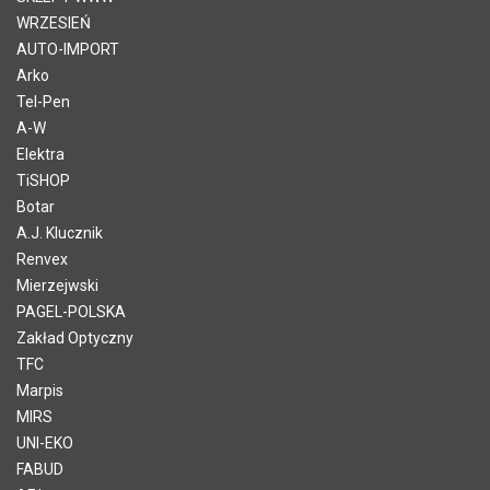
WRZESIEŃ
AUTO-IMPORT
Arko
Tel-Pen
A-W
Elektra
TiSHOP
Botar
A.J. Klucznik
Renvex
Mierzejwski
PAGEL-POLSKA
Zakład Optyczny
TFC
Marpis
MIRS
UNI-EKO
FABUD