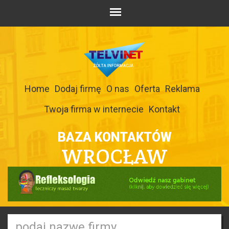
Home
Dodaj firmę
O nas
Oferta
Reklama
Twoja firma w internecie
Kontakt
BAZA KONTAKTÓW
WROCŁAW