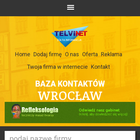
Home
Dodaj firmę
O nas
Oferta
Reklama
Twoja firma w internecie
Kontakt
BAZA KONTAKTÓW
WROCŁAW