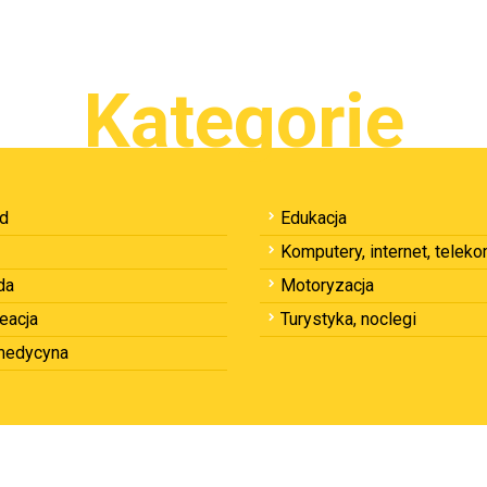
Kategorie
ód
Edukacja
Komputery, internet, telek
da
Motoryzacja
reacja
Turystyka, noclegi
 medycyna