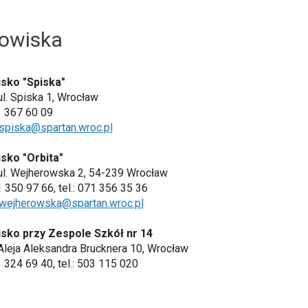
owiska
sko "Spiska"
ul. Spiska 1, Wrocław
71 367 60 09
spiska@spartan.wroc.pl
sko "Orbita"
ul. Wejherowska 2, 54-239 Wrocław
1 350 97 66, tel.: 071 356 35 36
wejherowska@spartan.wroc.pl
sko przy Zespole Szkół nr 14
Aleja Aleksandra Brucknera 10, Wrocław
1 324 69 40, tel.: 503 115 020