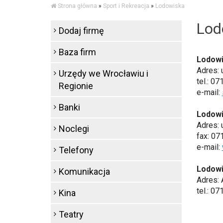
Strona główna
»
Sport i Rekreacja
»
Lodowiska
Lod
Dodaj firmę
Baza firm
Lodowi
Adres: 
Urzędy we Wrocławiu i
tel.: 0
Regionie
e-mail:
Banki
Lodowi
Adres: 
Noclegi
fax: 07
e-mail:
Telefony
Lodowi
Komunikacja
Adres: 
tel.: 07
Kina
Teatry