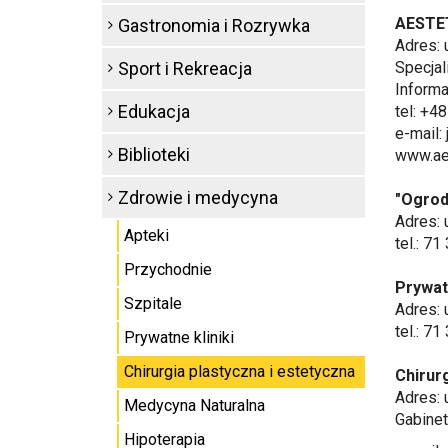
AESTET
Gastronomia i Rozrywka
Adres: 
Sport i Rekreacja
Specjal
Informa
Edukacja
tel: +4
e-mail: 
Biblioteki
www.aes
Zdrowie i medycyna
"Ogrod
Adres: 
Apteki
tel.: 7
Przychodnie
Prywatn
Szpitale
Adres: 
tel.: 7
Prywatne kliniki
Chirurgia plastyczna i estetyczna
Chirur
Adres: 
Medycyna Naturalna
Gabinet
Hipoterapia