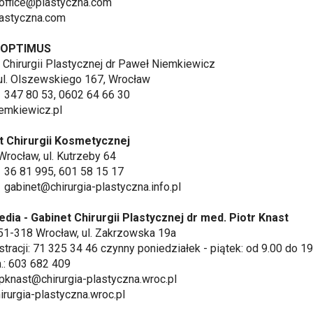
 office@plastyczna.com
astyczna.com
a OPTIMUS
 Chirurgii Plastycznej dr Paweł Niemkiewicz
ul. Olszewskiego 167, Wrocław
71 347 80 53, 0602 64 66 30
emkiewicz.pl
t Chirurgii Kosmetycznej
Wrocław, ul. Kutrzeby 64
71 36 81 995, 601 58 15 17
 gabinet@chirurgia-plastyczna.info.pl
dia - Gabinet Chirurgii Plastycznej dr med. Piotr Knast
51-318 Wrocław, ul. Zakrzowska 19a
jestracji: 71 325 34 46 czynny poniedziałek - piątek: od 9.00 do 1
m.: 603 682 409
 pknast@chirurgia-plastyczna.wroc.pl
rurgia-plastyczna.wroc.pl