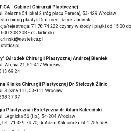
ICA - Gabinet Chirurgii Plastycznej
ul. Żelazna 54 lokal 2 (róg placu Pereca), 53-429 Wrocław
ista chirurg plastyk Dr n. med. Jacek Jarliński
cja/rejestracja: 71 78 74 222 czynny w środy i piątki od 15.00 d
8 600 208 208 - dr Jarliński
jarlinski@aestetica.pl
tetica.pl
y" Ośrodek Chirurgii Plastycznej Andrzej Bieniek
ul. Wronia 21, 51-417 Wrocław
1 313 69 24
a Klinika Chirurgii Plastycznej Dr Stelczyk Źlinic
ul. Ślężna 111, 53-111 Wrocław
1 338 37 37
gia Plastyczna i Estetyczna dr Adam Kaleciński
ul. Legnicka 56 (I p.), 54-204 Wrocław
, tel.: 71 339 74 70, dr Adam Kaleciński 601 755 558