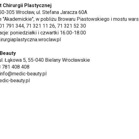
 Chirurgii Plastycznej
50-305 Wrocław, ul. Stefana Jaracza 60A
e "Akademickie", w pobliżu Browaru Piastowskiego i mostu war
 601 791 344, 71 321 11 26, 71 321 52 30
acje: poniedziałki i czwartki 16.00-18.00
rurgiaplastyczna.wroclaw.pl
Beauty
ul. Łąkowa 5, 55-040 Bielany Wrocławskie
48 781 408 408
 info@medic-beauty.pl
dic-beauty.pl