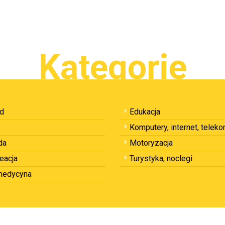
Kategorie
ód
Edukacja
Komputery, internet, telek
da
Motoryzacja
reacja
Turystyka, noclegi
 medycyna