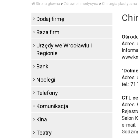
Strona główna
»
Zdrowie i medycyna
»
Chirurgia plastyczna
Chi
Dodaj firmę
Baza firm
Ośrode
Adres: 
Urzędy we Wrocławiu i
Informa
Regionie
www.kn
Banki
"Dolme
Adres: 
Noclegi
tel.: 7
Telefony
CTL ce
Adres: 
Komunikacja
Rejestr
Salon 
Kina
e-mail:
Godziny
Teatry