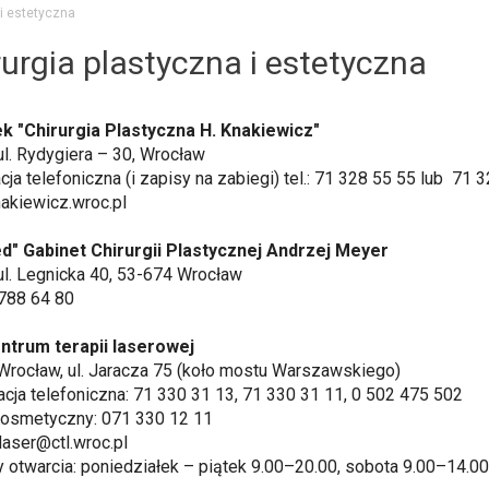
 i estetyczna
rurgia plastyczna i estetyczna
k "Chirurgia Plastyczna H. Knakiewicz"
ul. Rydygiera – 30, Wrocław
cja telefoniczna (i zapisy na zabiegi) tel.: 71 328 55 55 lub 71
akiewicz.wroc.pl
d" Gabinet Chirurgii Plastycznej Andrzej Meyer
ul. Legnicka 40, 53-674 Wrocław
1 788 64 80
ntrum terapii laserowej
Wrocław, ul. Jaracza 75 (koło mostu Warszawskiego)
acja telefoniczna: 71 330 31 13, 71 330 31 11, 0 502 475 502
Kosmetyczny: 071 330 12 11
 laser@ctl.wroc.pl
 otwarcia: poniedziałek – piątek 9.00–20.00, sobota 9.00–14.00