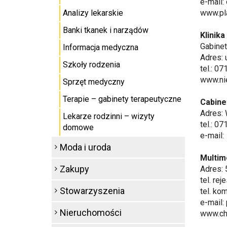
e-mail:
Analizy lekarskie
www.pl
Banki tkanek i narządów
Klinik
Gabinet
Informacja medyczna
Adres: 
Szkoły rodzenia
tel.: 0
www.ni
Sprzęt medyczny
Terapie – gabinety terapeutyczne
Cabine
Adres: 
Lekarze rodzinni – wizyty
tel.: 0
domowe
e-mail:
Moda i uroda
Multime
Zakupy
Adres: 
tel. re
Stowarzyszenia
tel. ko
e-mail:
Nieruchomości
www.chi