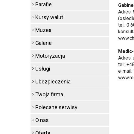
Parafie
Gabinet
Adres: 
Kursy walut
(osiedl
tel.: 0
Muzea
konsult
www.chi
Galerie
Medic-
Motoryzacja
Adres: 
tel.: +
Usługi
e-mail:
www.me
Ubezpieczenia
Twoja firma
Polecane serwisy
O nas
Oferta