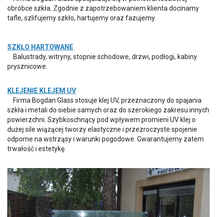
obróbce szkła. Zgodnie z zapotrzebowaniem klienta docinamy
tafle, szlifujemy szkło, hartujemy oraz fazujemy.
SZKŁO HARTOWANE
Balustrady, witryny, stopnie schodowe, drzwi, podłogi, kabiny
prysznicowe.
KLEJENIE KLEJEM UV
Firma Bogdan Glass stosuje klej UV, przeznaczony do spajania
szkła i metali do siebie samych oraz do szerokiego zakresu innych
powierzchni. Szybkoschnący pod wpływem promieni UV klej o
dużej sile wiążącej tworzy elastyczne i przezroczyste spojenie
odporne na wstrząsy i warunki pogodowe. Gwarantujemy zatem
trwałość i estetykę.