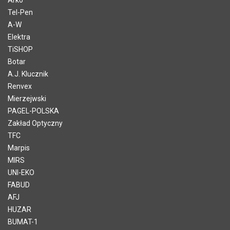
Tel-Pen
A-W
Elektra
TiSHOP
Botar
A.J. Klucznik
Renvex
Mierzejwski
PAGEL-POLSKA
Zakład Optyczny
TFC
Marpis
MIRS
UNI-EKO
FABUD
AFJ
HUZAR
BUMAT-1