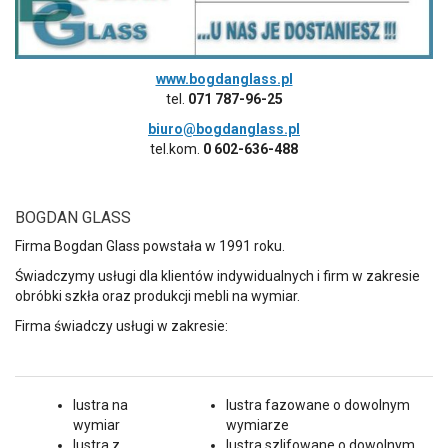
www.bogdanglass.pl
tel.
071 787-96-25
biuro@bogdanglass.pl
tel.kom.
0 602-636-488
BOGDAN GLASS
Firma Bogdan Glass powstała w 1991 roku.
Świadczymy usługi dla klientów indywidualnych i firm w zakresie
obróbki szkła oraz produkcji mebli na wymiar.
Firma świadczy usługi w zakresie:
lustra na
lustra fazowane o dowolnym
wymiar
wymiarze
lustra z
lustra szlifowane o dowolnym