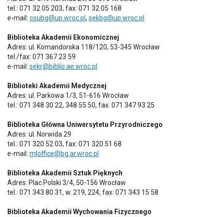
tel.: 071 32 05 203, fax: 071 32 05 168
e-mail:
coubg@up.wroc.pl
,
sekbg@up.wroc.pl
Biblioteka Akademii Ekonomicznej
Adres: ul. Komandorska 118/120, 53-345 Wrocław
tel./fax: 071 367 23 59
e-mail:
sekr@biblio.ae.wroc.pl
Biblioteki Akademii Medycznej
Adres: ul. Parkowa 1/3, 51-616 Wrocław
tel.: 071 348 30 22, 348 55 50, fax: 071 347 93 25
Biblioteka Główna Uniwersytetu Przyrodniczego
Adres: ul. Norwida 29
tel.: 071 320 52 03, fax: 071 320 51 68
e-mail:
mloffice@bg.ar.wroc.pl
Biblioteka Akademii Sztuk Pięknych
Adres: Plac Polski 3/4, 50-156 Wrocław
tel.: 071 343 80 31, w. 219, 224, fax: 071 343 15 58
Biblioteka Akademii Wychowania Fizycznego