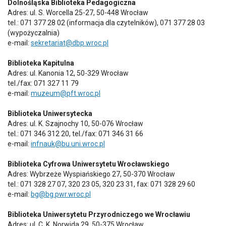
Dolnośląska Biblioteka Pedagogiczna
Adres: ul. S. Worcella 25-27, 50-448 Wrocław
tel.: 071 377 28 02 (informacja dla czytelników), 071 377 28 03
(wypożyczalnia)
e-mail:
sekretariat@dbp.wroc.pl
Biblioteka Kapitulna
Adres: ul. Kanonia 12, 50-329 Wrocław
tel./fax: 071 327 11 79
e-mail:
muzeum@pft.wroc.pl
Biblioteka Uniwersytecka
Adres: ul. K. Szajnochy 10, 50-076 Wrocław
tel.: 071 346 312 20, tel./fax: 071 346 31 66
e-mail:
infnauk@bu.uni.wroc.pl
Biblioteka Cyfrowa Uniwersytetu Wrocławskiego
Adres: Wybrzeże Wyspiańskiego 27, 50-370 Wrocław
tel.: 071 328 27 07, 320 23 05, 320 23 31, fax: 071 328 29 60
e-mail:
bg@bg.pwr.wroc.pl
Biblioteka Uniwersytetu Przyrodniczego we Wrocławiu
Adres: ul. C. K. Norwida 29, 50-375 Wrocław