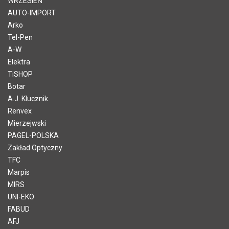
WRZESIEŃ
AUTO-IMPORT
Arko
Tel-Pen
A-W
Elektra
TiSHOP
Botar
A.J. Klucznik
Renvex
Mierzejwski
PAGEL-POLSKA
Zakład Optyczny
TFC
Marpis
MIRS
UNI-EKO
FABUD
AFJ