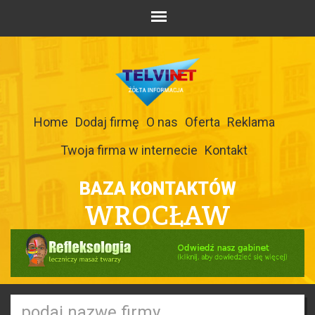
Home
Dodaj firmę
O nas
Oferta
Reklama
Twoja firma w internecie
Kontakt
BAZA KONTAKTÓW
WROCŁAW