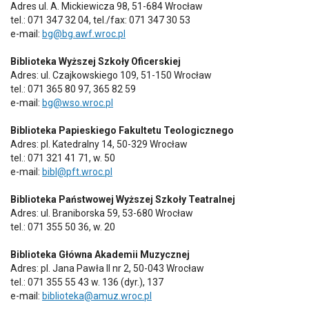
Adres ul. A. Mickiewicza 98, 51-684 Wrocław
tel.: 071 347 32 04, tel./fax: 071 347 30 53
e-mail:
bg@bg.awf.wroc.pl
Biblioteka Wyższej Szkoły Oficerskiej
Adres: ul. Czajkowskiego 109, 51-150 Wrocław
tel.: 071 365 80 97, 365 82 59
e-mail:
bg@wso.wroc.pl
Biblioteka Papieskiego Fakultetu Teologicznego
Adres: pl. Katedralny 14, 50-329 Wrocław
tel.: 071 321 41 71, w. 50
e-mail:
bibl@pft.wroc.pl
Biblioteka Państwowej Wyższej Szkoły Teatralnej
Adres: ul. Braniborska 59, 53-680 Wrocław
tel.: 071 355 50 36, w. 20
Biblioteka Główna Akademii Muzycznej
Adres: pl. Jana Pawła II nr 2, 50-043 Wrocław
tel.: 071 355 55 43 w. 136 (dyr.), 137
e-mail:
biblioteka@amuz.wroc.pl