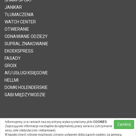
JANIKAR
TŁUMACZENIA
WATCH CENTER
OTWIERANIE
ODNAWIANIE ODZIEŻY
SUPRAL ZNAKOWANIE
EKOEKSPRESS
FASADY
GROIX
AFJ USŁUGI KSIĘGOWE
HELLMI
DOMKI HOLENDERSKIE
GABI MIĘDZYWODZIE
Informujemy, iż w ramach naszej witryny wykorzystaliśmy pliki
COOKIES
.
© 2026 Telvinet Sp. z o.o. | Kopiowanie treści zabronione |
Zamknij
Zapisują one informacje niezbędne do optymalnej pracy serwisu (utrzymanie
Systemy CMS Telvinet.pl
sesji, cele statystyczne i reklamowe).
Zaloguj się
| |
Zarejestruj
W każdej chwili istnieje możliwość zmiany ustawień dotyczących cookies za pomocą