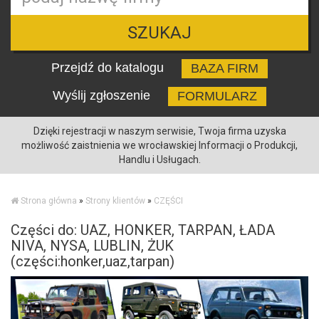
SZUKAJ
Przejdź do katalogu
BAZA FIRM
Wyślij zgłoszenie
FORMULARZ
Dzięki rejestracji w naszym serwisie, Twoja firma uzyska
możliwość zaistnienia we wrocławskiej Informacji o Produkcji,
Handlu i Usługach.
Strona główna
»
Strony klientów
»
CZĘŚCI
Części do: UAZ, HONKER, TARPAN, ŁADA
NIVA, NYSA, LUBLIN, ŻUK
(części:honker,uaz,tarpan)