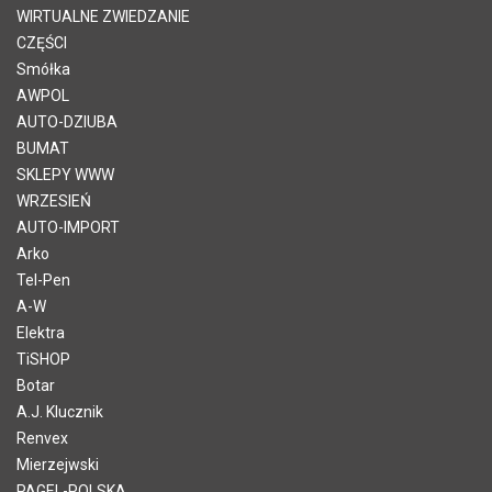
WIRTUALNE ZWIEDZANIE
CZĘŚCI
Smółka
AWPOL
AUTO-DZIUBA
BUMAT
SKLEPY WWW
WRZESIEŃ
AUTO-IMPORT
Arko
Tel-Pen
A-W
Elektra
TiSHOP
Botar
A.J. Klucznik
Renvex
Mierzejwski
PAGEL-POLSKA