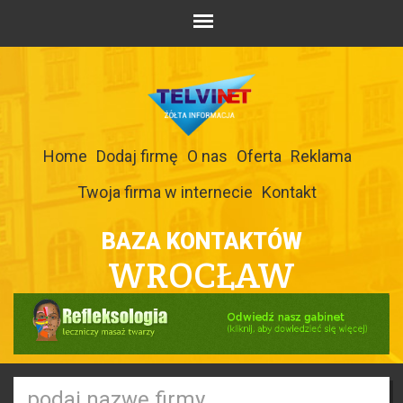
Home
Dodaj firmę
O nas
Oferta
Reklama
Twoja firma w internecie
Kontakt
BAZA KONTAKTÓW
WROCŁAW