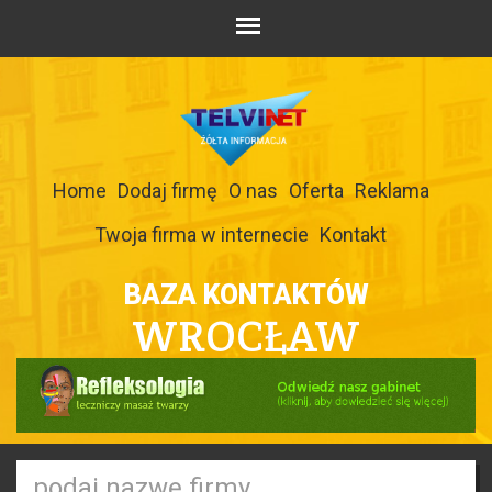
Home
Dodaj firmę
O nas
Oferta
Reklama
Twoja firma w internecie
Kontakt
BAZA KONTAKTÓW
WROCŁAW