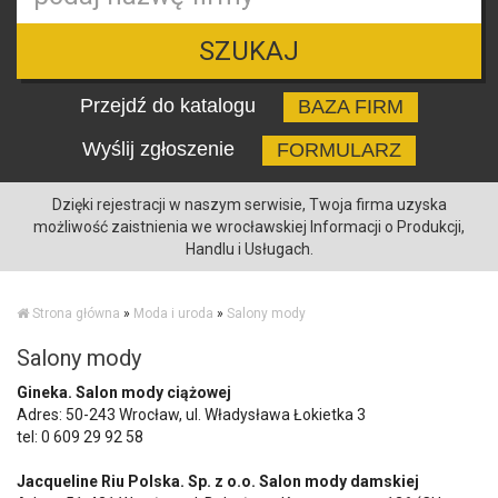
SZUKAJ
Przejdź do katalogu
BAZA FIRM
Wyślij zgłoszenie
FORMULARZ
Dzięki rejestracji w naszym serwisie, Twoja firma uzyska
możliwość zaistnienia we wrocławskiej Informacji o Produkcji,
Handlu i Usługach.
Strona główna
»
Moda i uroda
»
Salony mody
Salony mody
Gineka. Salon mody ciążowej
Adres: 50-243 Wrocław, ul. Władysława Łokietka 3
tel:
0 609 29 92 58
Jacqueline Riu Polska. Sp. z o.o. Salon mody damskiej