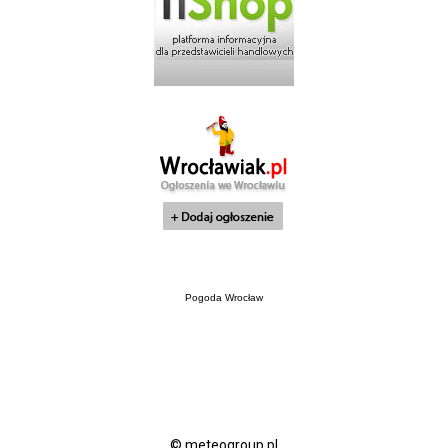
Pogoda Wrocław
© meteogroup.pl