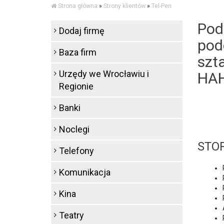
Strona główna
»
Strony klientów
»
Tel-Pen
Pod
Dodaj firmę
pod
Baza firm
szt
Urzędy we Wrocławiu i
HAH
Regionie
Banki
Noclegi
STO
Telefony
Komunikacja
Kina
Teatry