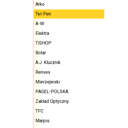
Arko
Tel-Pen
A-W
Elektra
TiSHOP
Botar
A.J. Klucznik
Renvex
Mierzejwski
PAGEL-POLSKA
Zakład Optyczny
TFC
Marpis