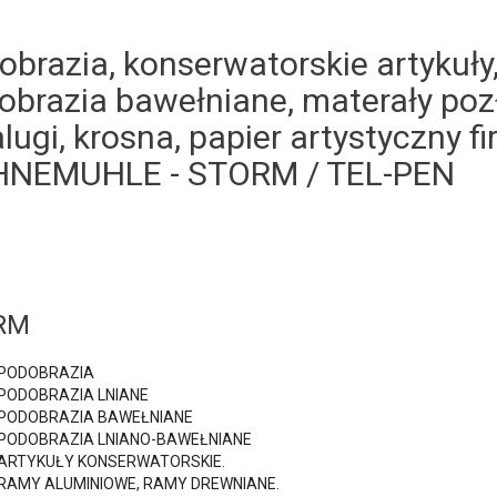
obrazia, konserwatorskie artykuły,
obrazia bawełniane, materały pozł
alugi, krosna, papier artystyczny
NEMUHLE - STORM / TEL-PEN
RM
PODOBRAZIA
PODOBRAZIA LNIANE
PODOBRAZIA BAWEŁNIANE
PODOBRAZIA LNIANO-BAWEŁNIANE
ARTYKUŁY KONSERWATORSKIE.
RAMY ALUMINIOWE, RAMY DREWNIANE.