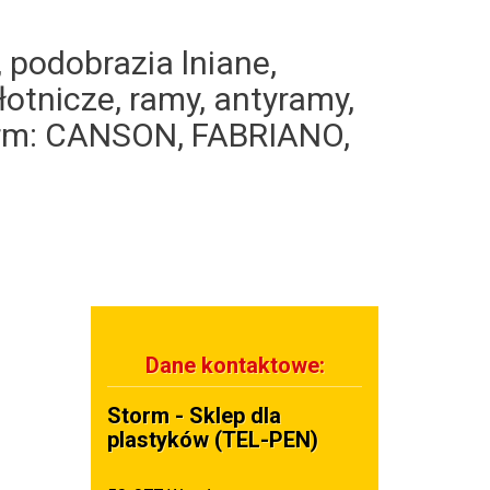
 podobrazia lniane,
otnicze, ramy, antyramy,
 firm: CANSON, FABRIANO,
Dane kontaktowe:
Storm - Sklep dla
plastyków (TEL-PEN)