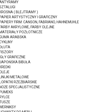
ANTYRAMY
SZTALUGI
KROSNA ( BLEJTRAMY )
PAPIER ARTYSTYCZNY I GRAFICZNY
PAPIERY FIRM: CANSON, FABRIANO, HAHNEMUHLE
FARBY AKRYLOWE, FARBY OLEJNE
MATERIAŁY POZŁOTNICZE
GUMA ARABSKA
CYKLINY
DŁUTA
FISZORY
IGŁY GRAFICZNE
JAPOŃSKA BIBUŁA
KREDKI
OLEJE
LINIJKI METALOWE
ŁOPATKI RZEŹBIARSKIE
NOŻE SPECJALISTYCZNE
PUMEKS
RYLCE
TUSZE
WERNIKSY