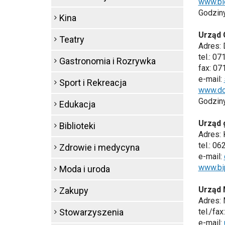
www.bie
Godziny
Kina
Urząd 
Teatry
Adres:
tel.: 0
Gastronomia i Rozrywka
fax: 07
e-mail:
Sport i Rekreacja
www.do
Godziny 
Edukacja
Urząd 
Biblioteki
Adres: 
tel.: 0
Zdrowie i medycyna
e-mail:
www.bi
Moda i uroda
Urząd 
Zakupy
Adres: 
Stowarzyszenia
tel./fa
e-mail: