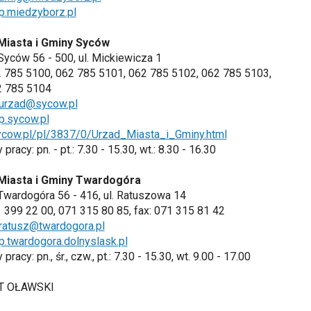
p.miedzyborz.pl
Miasta i Gminy Syców
Syców 56 - 500, ul. Mickiewicza 1
62 785 5100, 062 785 5101, 062 785 5102, 062 785 5103,
62 785 5104
urzad@sycow.pl
p.sycow.pl
cow.pl/pl/3837/0/Urzad_Miasta_i_Gminy.html
pracy: pn. - pt.: 7.30 - 15.30, wt.: 8.30 - 16.30
Miasta i Gminy Twardogóra
Twardogóra 56 - 416, ul. Ratuszowa 14
71 399 22 00, 071 315 80 85, fax: 071 315 81 42
ratusz@twardogora.pl
.twardogora.dolnyslask.pl
pracy: pn., śr., czw., pt.: 7.30 - 15.30, wt. 9.00 - 17.00
T OŁAWSKI