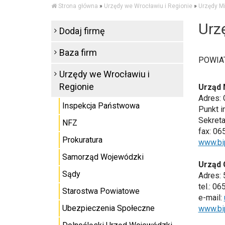
Strona główna
»
Urzędy we Wrocławiu i Regionie
»
Urzędy Mi
Urz
Dodaj firmę
Baza firm
POWIA
Urzędy we Wrocławiu i
Regionie
Urząd 
Adres: 
Inspekcja Państwowa
Punkt i
Sekreta
NFZ
fax: 06
Prokuratura
www.bip
Samorząd Wojewódzki
Urząd 
Sądy
Adres: 
tel.: 0
Starostwa Powiatowe
e-mail:
Ubezpieczenia Społeczne
www.bip