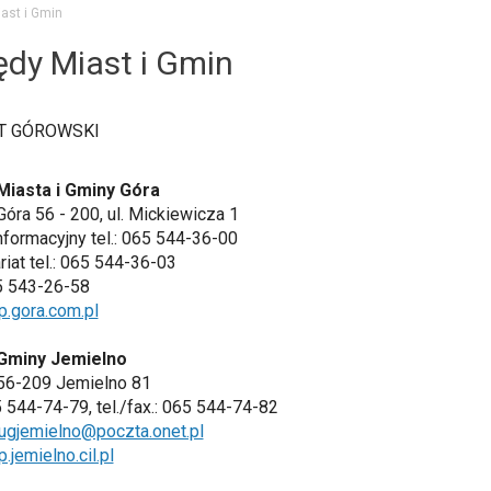
ast i Gmin
ędy Miast i Gmin
T GÓROWSKI
Miasta i Gminy Góra
Góra 56 - 200, ul. Mickiewicza 1
nformacyjny tel.: 065 544-36-00
riat tel.: 065 544-36-03
5 543-26-58
.gora.com.pl
Gminy Jemielno
56-209 Jemielno 81
65 544-74-79, tel./fax.: 065 544-74-82
ugjemielno@poczta.onet.pl
.jemielno.cil.pl