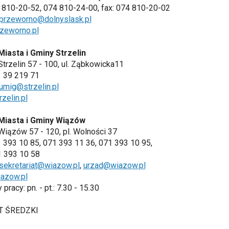
4 810-20-52, 074 810-24-00, fax: 074 810-20-02
przeworno@dolnyslask.pl
zeworno.pl
iasta i Gminy Strzelin
Strzelin 57 - 100, ul. Ząbkowicka11
71 39 219 71
umig@strzelin.pl
zelin.pl
Miasta i Gminy Wiązów
Wiązów 57 - 120, pl. Wolności 37
71 393 10 85, 071 393 11 36, 071 393 10 95,
1 393 10 58
sekretariat@wiazow.pl
,
urzad@wiazow.pl
azow.pl
pracy: pn. - pt.: 7.30 - 15.30
T ŚREDZKI