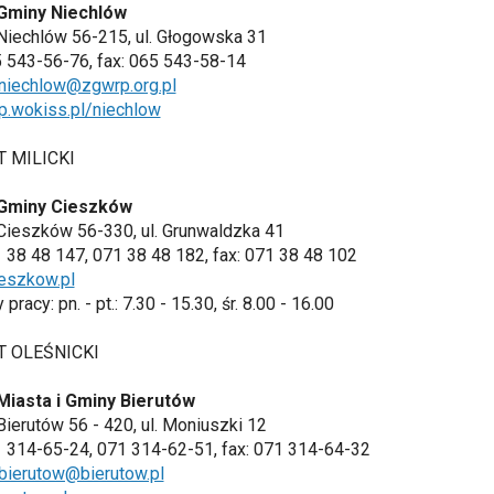
Gminy Niechlów
Niechlów 56-215, ul. Głogowska 31
65 543-56-76, fax: 065 543-58-14
niechlow@zgwrp.org.pl
p.wokiss.pl/niechlow
 MILICKI
Gminy Cieszków
Cieszków 56-330, ul. Grunwaldzka 41
71 38 48 147, 071 38 48 182, fax: 071 38 48 102
eszkow.pl
pracy: pn. - pt.: 7.30 - 15.30, śr. 8.00 - 16.00
T OLEŚNICKI
Miasta i Gminy Bierutów
Bierutów 56 - 420, ul. Moniuszki 12
71 314-65-24, 071 314-62-51, fax: 071 314-64-32
bierutow@bierutow.pl