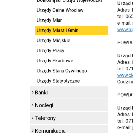
Dolnośląski Urząd Wojewódzki
Urząd 
Adres: 
Urzędy Celne Wrocław
tel.: 0
Urzędy Miar
e-mail:
www.bi
Urzędy Miast i Gmin
Urzędy Miejskie
POWIAT
Urzędy Pracy
Urząd 
Urzędy Skarbowe
Adres: 
tel.: 0
Urzędy Stanu Cywilnego
www.ci
Urzędy Statystyczne
Godziny 
Banki
POWIA
Noclegi
Urząd 
Adres: 
Telefony
tel.: 0
e-mail:
Komunikacja