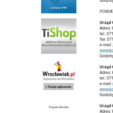
Godziny 
POWIA
Urząd 
Adres: 
tel.: 0
fax: 07
e-mail:
www.bor
Godziny 
Urząd 
Adres: 
tel.: 0
e-mail:
www.kon
Godziny
Urząd 
Pogoda Wrocław
Adres: 