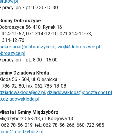
rutow.pl
 pracy: pn. - pt.: 07.30-15.30
Gminy Dobroszyce
 Dobroszyce 56-410, Rynek 16
71 314-11-67, 071 314-12-10, 071 314-11-73,
1 314-12-76
sekretariat@dobroszyce.pl
;
wojt@dobroszyce.pl
broszyce.pl
pracy: pn. - pt.: 8:00 - 16:00
gminy Dziadowa Kłoda
Kłoda 56 - 504, ul. Oleśnicka 1
62 786-92-80, fax: 062 785-18-08
dziadowakloda@o2.pl
,
dziadowakloda@poczta.onet.pl
p.dziadowakloda.pl
Miasta i Gminy Międzybórz
Międzybórz 56-513, ul. Kolejowa 13
x: 062 78-56-019, tel.: 062 78-56-266, 660-722-985
umig@miedzyborz.pl