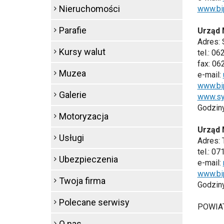
Nieruchomości
www.bi
Parafie
Urząd 
Adres: 
Kursy walut
tel.: 0
fax: 0
Muzea
e-mail:
www.bi
Galerie
www.sy
Godziny 
Motoryzacja
Urząd 
Usługi
Adres: 
tel.: 0
Ubezpieczenia
e-mail:
www.bip
Twoja firma
Godziny 
Polecane serwisy
POWIA
O nas