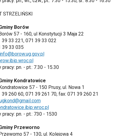
pracy: pn., wt., czw., pt.: 7.30 - 15.30, śr.: 8.30 - 16.30
T STRZELIŃSKI
Gminy Borów
Borów 57 - 160, ul Konstytucji 3 Maja 22
71 39 33 221, 071 39 33 022
1 39 33 035
info@borow.ug.gov.pl
ow.ibip.wroc.pl
pracy: pn. - pt.: 7.30 - 15.30
Gminy Kondratowice
Kondratowice 57 - 150 Prusy, ul. Nowa 1
71 39 260 60, 071 39 261 70, fax: 071 39 260 21
ugkond@gmail.com
dratowice.ibip.wroc.pl
 pracy: pn. - pt.: 730 - 1530
Gminy Przeworno
Przeworno 57 - 130, ul. Kolejowa 4