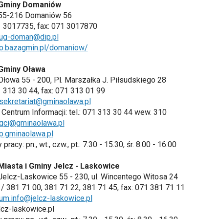
Gminy Domaniów
 55-216 Domaniów 56
71 3017735, fax: 071 3017870
ug-doman@dip.pl
p.bazagmin.pl/domaniow/
Gminy Oława
Ołowa 55 - 200, Pl. Marszałka J. Piłsudskiego 28
71 313 30 44, fax: 071 313 01 99
sekretariat@gminaolawa.pl
Centrum Informacji: tel.: 071 313 30 44 wew. 310
gci@gminaolawa.pl
p.gminaolawa.pl
pracy: pn., wt., czw., pt.: 7.30 - 15.30, śr. 8.00 - 16.00
Miasta i Gminy Jelcz - Laskowice
Jelcz-Laskowice 55 - 230, ul. Wincentego Witosa 24
71/ 381 71 00, 381 71 22, 381 71 45, fax: 071 381 71 11
um.info@jelcz-laskowice.pl
cz-laskowice.pl