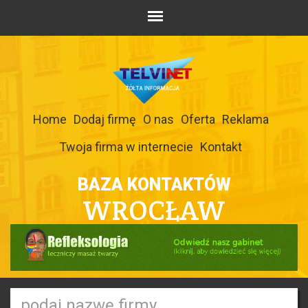
Home
Dodaj firmę
O nas
Oferta
Reklama
Twoja firma w internecie
Kontakt
BAZA KONTAKTÓW
WROCŁAW