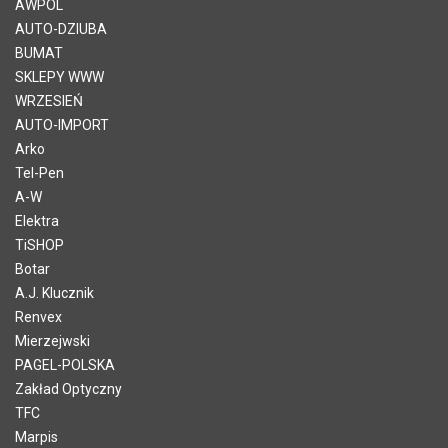
AWPOL
AUTO-DZIUBA
BUMAT
SKLEPY WWW
WRZESIEŃ
AUTO-IMPORT
Arko
Tel-Pen
A-W
Elektra
TiSHOP
Botar
A.J. Klucznik
Renvex
Mierzejwski
PAGEL-POLSKA
Zakład Optyczny
TFC
Marpis