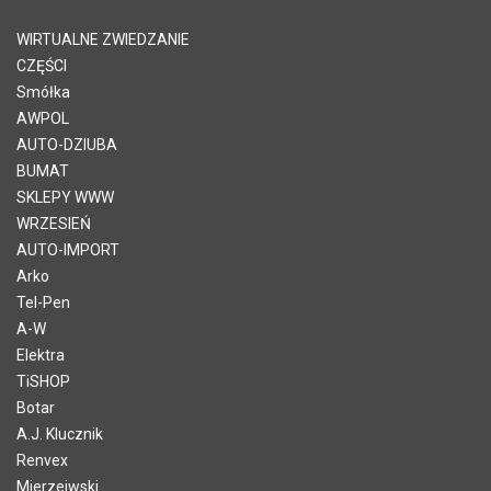
WIRTUALNE ZWIEDZANIE
CZĘŚCI
Smółka
AWPOL
AUTO-DZIUBA
BUMAT
SKLEPY WWW
WRZESIEŃ
AUTO-IMPORT
Arko
Tel-Pen
A-W
Elektra
TiSHOP
Botar
A.J. Klucznik
Renvex
Mierzejwski