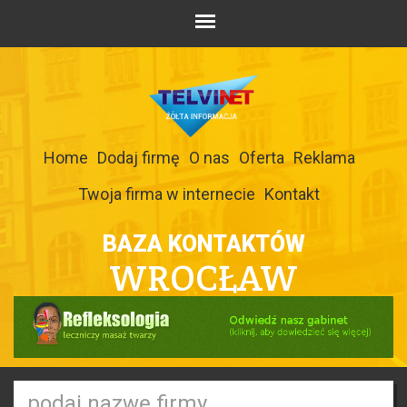
Home
Dodaj firmę
O nas
Oferta
Reklama
Twoja firma w internecie
Kontakt
BAZA KONTAKTÓW
WROCŁAW