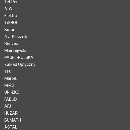
Tel-Pen
A-W
Elektra
TiSHOP
Botar
A.J. Klucznik
Renvex
Mierzejwski
PAGEL-POLSKA
Zakład Optyczny
TFC
Marpis
MIRS
UNI-EKO
FABUD
AFJ
HUZAR
BUMAT-1
ASTAL