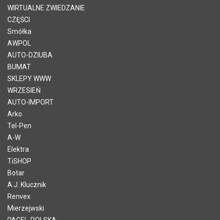
WIRTUALNE ZWIEDZANIE
CZĘŚCI
Smółka
AWPOL
AUTO-DZIUBA
BUMAT
SKLEPY WWW
WRZESIEŃ
AUTO-IMPORT
Arko
Tel-Pen
A-W
Elektra
TiSHOP
Botar
A.J. Klucznik
Renvex
Mierzejwski
PAGEL-POLSKA