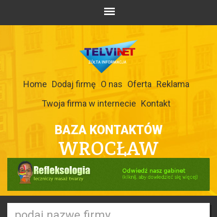
Home
Dodaj firmę
O nas
Oferta
Reklama
Twoja firma w internecie
Kontakt
BAZA KONTAKTÓW
WROCŁAW