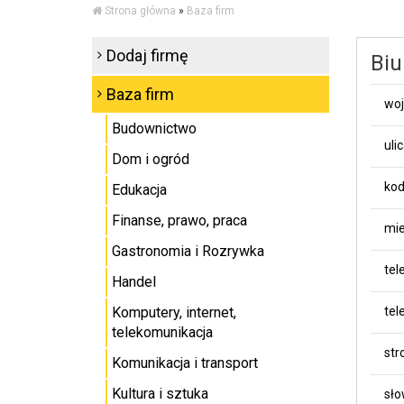
Strona główna
»
Baza firm
Dodaj firmę
Biu
Baza firm
wo
Budownictwo
uli
Dom i ogród
kod
Edukacja
Finanse, prawo, praca
mie
Gastronomia i Rozrywka
tel
Handel
Komputery, internet,
tel
telekomunikacja
st
Komunikacja i transport
Kultura i sztuka
sło