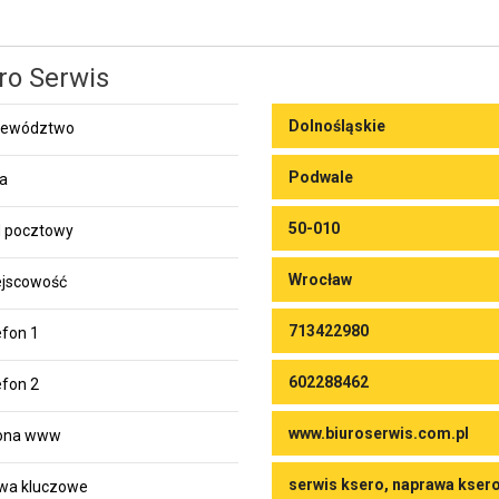
ro Serwis
Dolnośląskie
jewództwo
Podwale
ca
50-010
 pocztowy
Wrocław
jscowość
713422980
efon 1
602288462
efon 2
www.biuroserwis.com.pl
rona www
serwis ksero, naprawa ksero
wa kluczowe