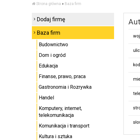
Strona główna
»
Baza firm
Dodaj firmę
Aut
Baza firm
wo
Budownictwo
uli
Dom i ogród
kod
Edukacja
Finanse, prawo, praca
mie
Gastronomia i Rozrywka
tel
Handel
Komputery, internet,
st
telekomunikacja
sło
Komunikacja i transport
Kultura i sztuka