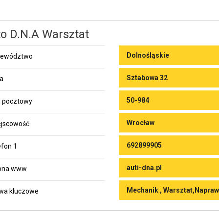
o D.N.A Warsztat
Dolnośląskie
jewództwo
Sztabowa 32
ca
50-984
 pocztowy
Wrocław
jscowość
692899905
efon 1
auti-dna.pl
rona www
Mechanik , Warsztat,Napra
wa kluczowe