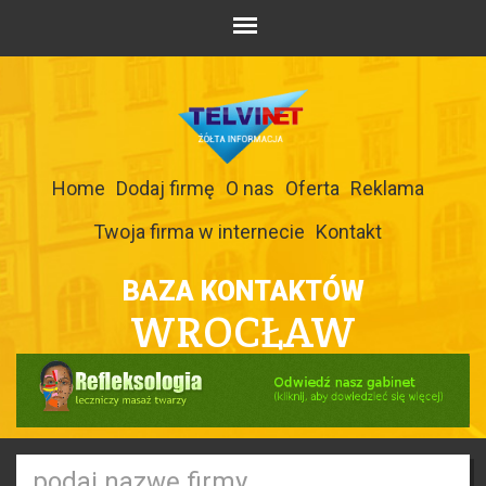
Home
Dodaj firmę
O nas
Oferta
Reklama
Twoja firma w internecie
Kontakt
BAZA KONTAKTÓW
WROCŁAW