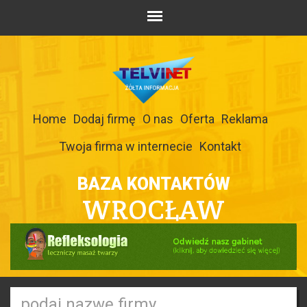
Home
Dodaj firmę
O nas
Oferta
Reklama
Twoja firma w internecie
Kontakt
BAZA KONTAKTÓW
WROCŁAW