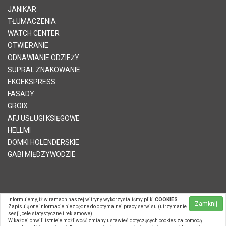
JANIKAR
TŁUMACZENIA
WATCH CENTER
OTWIERANIE
ODNAWIANIE ODZIEŻY
SUPRAL ZNAKOWANIE
EKOEKSPRESS
FASADY
GROIX
AFJ USŁUGI KSIĘGOWE
HELLMI
DOMKI HOLENDERSKIE
GABI MIĘDZYWODZIE
Informujemy, iż w ramach naszej witryny wykorzystaliśmy pliki
COOKIES
.
© 2026 Telvinet Sp. z o.o. | Kopiowanie treści zabronione |
Zamknij
Zapisują one informacje niezbędne do optymalnej pracy serwisu (utrzymanie
Systemy CMS Telvinet.pl
sesji, cele statystyczne i reklamowe).
Zaloguj się
| |
Zarejestruj
W każdej chwili istnieje możliwość zmiany ustawień dotyczących cookies za pomocą