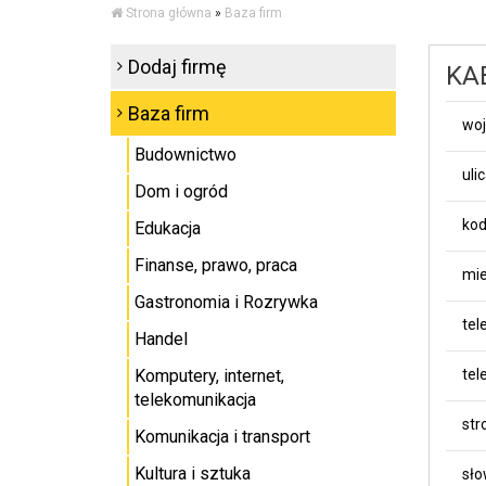
Strona główna
»
Baza firm
Dodaj firmę
KA
Baza firm
wo
Budownictwo
uli
Dom i ogród
kod
Edukacja
Finanse, prawo, praca
mie
Gastronomia i Rozrywka
tel
Handel
Komputery, internet,
tel
telekomunikacja
st
Komunikacja i transport
Kultura i sztuka
sło