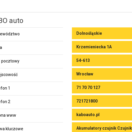
BO auto
Dolnośląskie
jewództwo
Krzemieniecka 1A
ca
54-613
 pocztowy
Wrocław
jscowość
71 70 70 127
efon 1
721721800
efon 2
kaboauto.pl
rona www
Akumulatory czujnik Czujnik
wa kluczowe