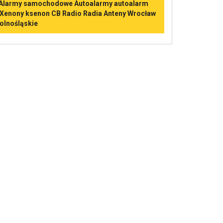
Alarmy samochodowe Autoalarmy autoalarm
 Xenony ksenon CB Radio Radia Anteny Wrocław
olnośląskie