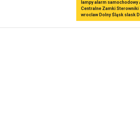
lampy alarm samochodowy 
Centralne Zamki Sterowniki
wroclaw Dolny Śląsk slask D