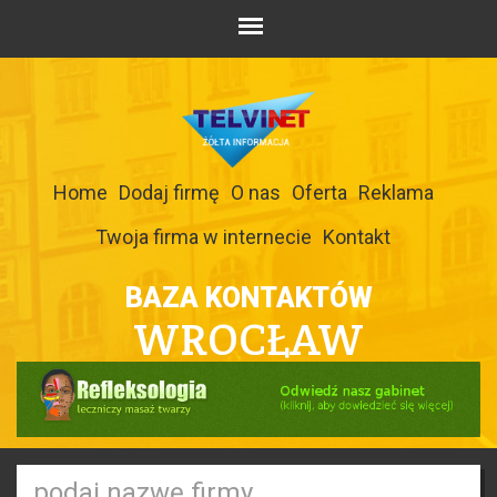
Home
Dodaj firmę
O nas
Oferta
Reklama
Twoja firma w internecie
Kontakt
BAZA KONTAKTÓW
WROCŁAW