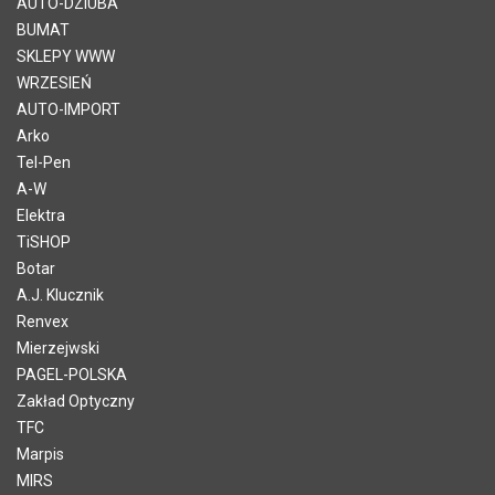
AUTO-DZIUBA
BUMAT
SKLEPY WWW
WRZESIEŃ
AUTO-IMPORT
Arko
Tel-Pen
A-W
Elektra
TiSHOP
Botar
A.J. Klucznik
Renvex
Mierzejwski
PAGEL-POLSKA
Zakład Optyczny
TFC
Marpis
MIRS