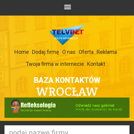
Home
Dodaj firmę
O nas
Oferta
Reklama
Twoja firma w internecie
Kontakt
BAZA KONTAKTÓW
WROCŁAW