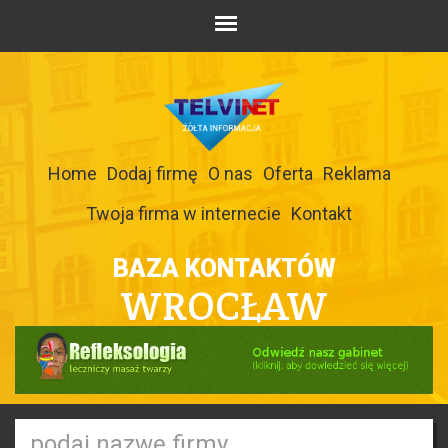
Home
Dodaj firmę
O nas
Oferta
Reklama
Twoja firma w internecie
Kontakt
BAZA KONTAKTÓW
WROCŁAW