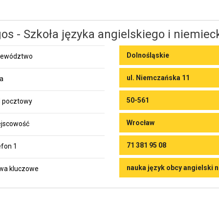
os - Szkoła języka angielskiego i niemieck
Dolnośląskie
jewództwo
ul. Niemczańska 11
ca
50-561
 pocztowy
Wrocław
jscowość
71 381 95 08
efon 1
nauka język obcy angielski 
wa kluczowe