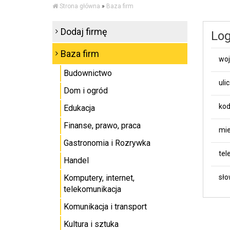
Strona główna
»
Baza firm
Dodaj firmę
Log
Baza firm
wo
Budownictwo
uli
Dom i ogród
kod
Edukacja
Finanse, prawo, praca
mie
Gastronomia i Rozrywka
tel
Handel
Komputery, internet,
sło
telekomunikacja
Komunikacja i transport
Kultura i sztuka