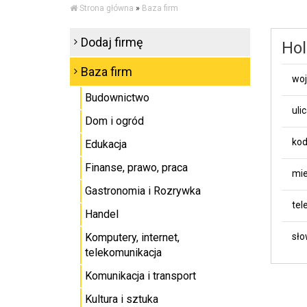
Strona główna
»
Baza firm
Dodaj firmę
Hol
Baza firm
wo
Budownictwo
uli
Dom i ogród
kod
Edukacja
Finanse, prawo, praca
mie
Gastronomia i Rozrywka
tel
Handel
Komputery, internet,
sło
telekomunikacja
Komunikacja i transport
Kultura i sztuka