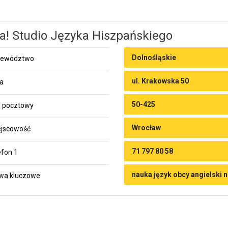
a! Studio Języka Hiszpańskiego
Dolnośląskie
jewództwo
ul. Krakowska 50
ca
50-425
 pocztowy
Wrocław
jscowość
71 797 80 58
efon 1
nauka język obcy angielski 
wa kluczowe