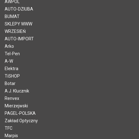
AWPOL
AUTO-DZIUBA
BUMAT
SKLEPY WWW
WRZESIEŃ
AUTO-IMPORT
Arko
Tel-Pen
A-W
Elektra
TiSHOP
Botar
A.J. Klucznik
Renvex
Mierzejwski
PAGEL-POLSKA
Zakład Optyczny
TFC
Marpis