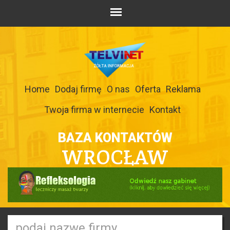
Home
Dodaj firmę
O nas
Oferta
Reklama
Twoja firma w internecie
Kontakt
BAZA KONTAKTÓW
WROCŁAW