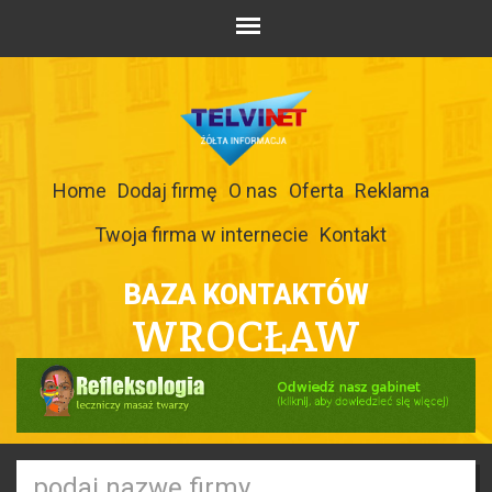
Home
Dodaj firmę
O nas
Oferta
Reklama
Twoja firma w internecie
Kontakt
BAZA KONTAKTÓW
WROCŁAW