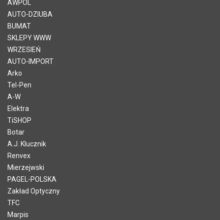
AWPOL
AUTO-DZIUBA
BUMAT
SKLEPY WWW
WRZESIEŃ
AUTO-IMPORT
Arko
Tel-Pen
A-W
Elektra
TiSHOP
Botar
A.J. Klucznik
Renvex
Mierzejwski
PAGEL-POLSKA
Zakład Optyczny
TFC
Marpis