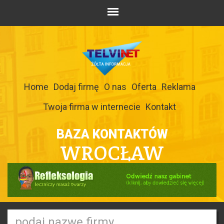
Home
Dodaj firmę
O nas
Oferta
Reklama
Twoja firma w internecie
Kontakt
BAZA KONTAKTÓW
WROCŁAW