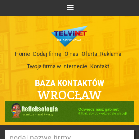
Home
Dodaj firmę
O nas
Oferta
Reklama
Twoja firma w internecie
Kontakt
BAZA KONTAKTÓW
WROCŁAW