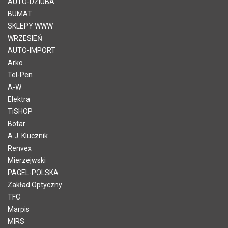
AUTO-DZIUBA
BUMAT
SKLEPY WWW
WRZESIEŃ
AUTO-IMPORT
Arko
Tel-Pen
A-W
Elektra
TiSHOP
Botar
A.J. Klucznik
Renvex
Mierzejwski
PAGEL-POLSKA
Zakład Optyczny
TFC
Marpis
MIRS