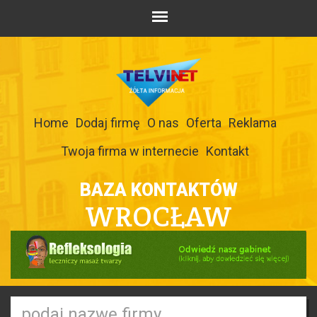
Home
Dodaj firmę
O nas
Oferta
Reklama
Twoja firma w internecie
Kontakt
BAZA KONTAKTÓW
WROCŁAW