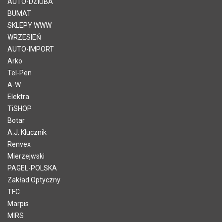
AUTO-DZIUBA
BUMAT
SKLEPY WWW
WRZESIEŃ
AUTO-IMPORT
Arko
Tel-Pen
A-W
Elektra
TiSHOP
Botar
A.J. Klucznik
Renvex
Mierzejwski
PAGEL-POLSKA
Zakład Optyczny
TFC
Marpis
MIRS