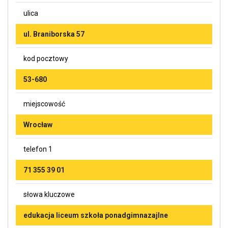
ulica
ul. Braniborska 57
kod pocztowy
53-680
miejscowość
Wrocław
telefon 1
71 355 39 01
słowa kluczowe
edukacja liceum szkoła ponadgimnazajlne