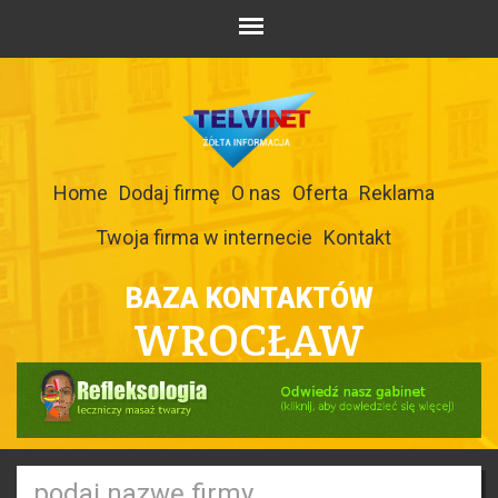
Home
Dodaj firmę
O nas
Oferta
Reklama
Twoja firma w internecie
Kontakt
BAZA KONTAKTÓW
WROCŁAW