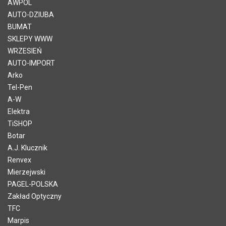
AWPOL
AUTO-DZIUBA
BUMAT
SKLEPY WWW
WRZESIEŃ
AUTO-IMPORT
Arko
Tel-Pen
A-W
Elektra
TiSHOP
Botar
A.J. Klucznik
Renvex
Mierzejwski
PAGEL-POLSKA
Zakład Optyczny
TFC
Marpis