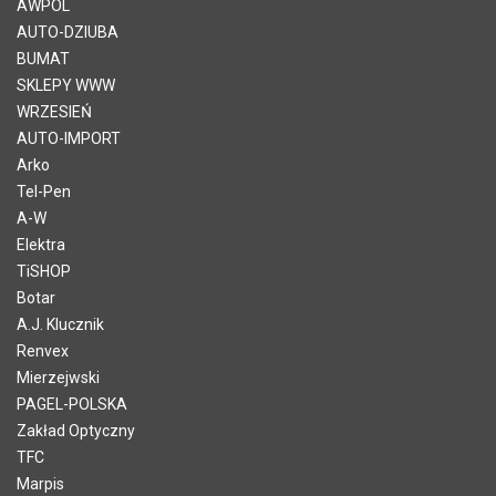
AWPOL
AUTO-DZIUBA
BUMAT
SKLEPY WWW
WRZESIEŃ
AUTO-IMPORT
Arko
Tel-Pen
A-W
Elektra
TiSHOP
Botar
A.J. Klucznik
Renvex
Mierzejwski
PAGEL-POLSKA
Zakład Optyczny
TFC
Marpis