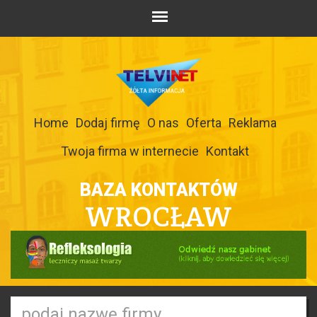
Home
Dodaj firmę
O nas
Oferta
Reklama
Twoja firma w internecie
Kontakt
BAZA KONTAKTÓW
WROCŁAW