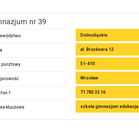
nazjum nr 39
Dolnośląskie
jewództwo
al. Brucknera 12
ca
51-410
 pocztowy
Wrocław
jscowość
71 783 32 16
efon 1
szkoła gimnazjum edukacja
wa kluczowe