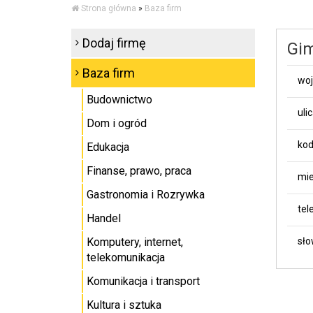
Strona główna
»
Baza firm
Dodaj firmę
Gim
Baza firm
wo
Budownictwo
uli
Dom i ogród
kod
Edukacja
Finanse, prawo, praca
mie
Gastronomia i Rozrywka
tel
Handel
Komputery, internet,
sło
telekomunikacja
Komunikacja i transport
Kultura i sztuka