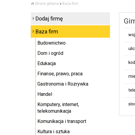
Strona główna
»
Baza firm
Dodaj firmę
Gim
Baza firm
wo
Budownictwo
uli
Dom i ogród
kod
Edukacja
Finanse, prawo, praca
mie
Gastronomia i Rozrywka
tel
Handel
Komputery, internet,
sło
telekomunikacja
Komunikacja i transport
Kultura i sztuka