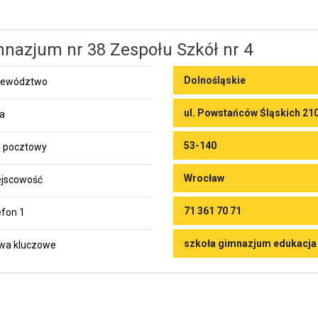
nazjum nr 38 Zespołu Szkół nr 4
Dolnośląskie
jewództwo
ul. Powstańców Śląskich 21
ca
53-140
 pocztowy
Wrocław
jscowość
71 361 70 71
efon 1
szkoła gimnazjum edukacja
wa kluczowe