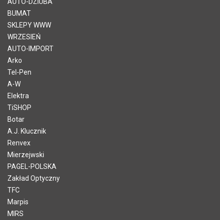
AUTO-DZIUBA
BUMAT
SKLEPY WWW
WRZESIEŃ
AUTO-IMPORT
Arko
Tel-Pen
A-W
Elektra
TiSHOP
Botar
A.J. Klucznik
Renvex
Mierzejwski
PAGEL-POLSKA
Zakład Optyczny
TFC
Marpis
MIRS