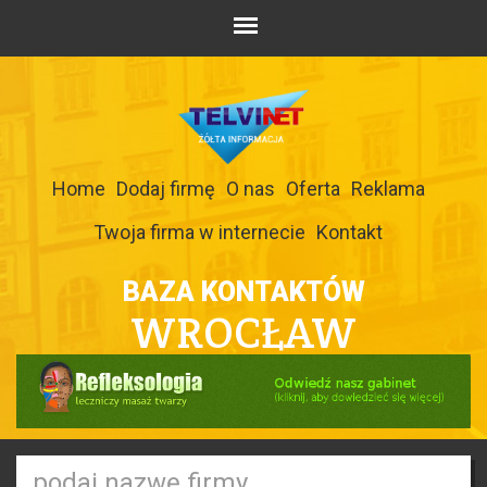
Home
Dodaj firmę
O nas
Oferta
Reklama
Twoja firma w internecie
Kontakt
BAZA KONTAKTÓW
WROCŁAW