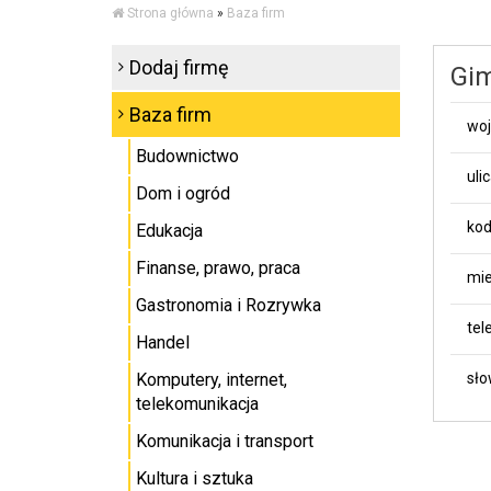
Strona główna
»
Baza firm
Dodaj firmę
Gim
Baza firm
wo
Budownictwo
uli
Dom i ogród
kod
Edukacja
Finanse, prawo, praca
mie
Gastronomia i Rozrywka
tel
Handel
Komputery, internet,
sło
telekomunikacja
Komunikacja i transport
Kultura i sztuka