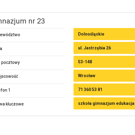
nazjum nr 23
Dolnośląskie
jewództwo
ul. Jastrzębia 26
ca
53-148
 pocztowy
Wrocław
jscowość
71 360 53 81
efon 1
szkoła gimnazjum edukacja
wa kluczowe