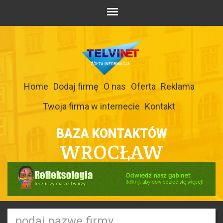
Home
Dodaj firmę
O nas
Oferta
Reklama
Twoja firma w internecie
Kontakt
BAZA KONTAKTÓW
WROCŁAW