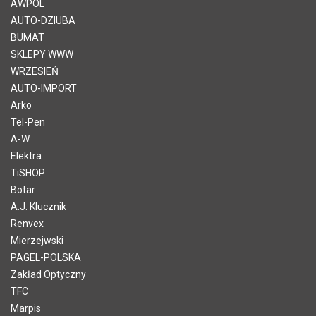
AWPOL
AUTO-DZIUBA
BUMAT
SKLEPY WWW
WRZESIEŃ
AUTO-IMPORT
Arko
Tel-Pen
A-W
Elektra
TiSHOP
Botar
A.J. Klucznik
Renvex
Mierzejwski
PAGEL-POLSKA
Zakład Optyczny
TFC
Marpis