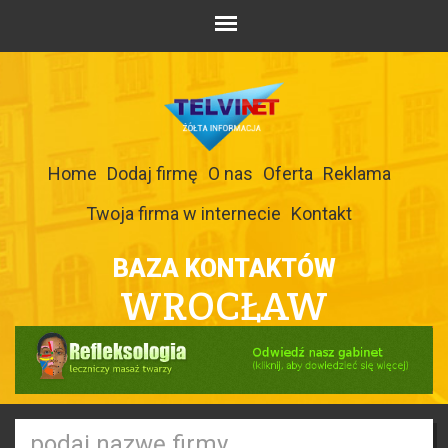
Home
Dodaj firmę
O nas
Oferta
Reklama
Twoja firma w internecie
Kontakt
BAZA KONTAKTÓW
WROCŁAW