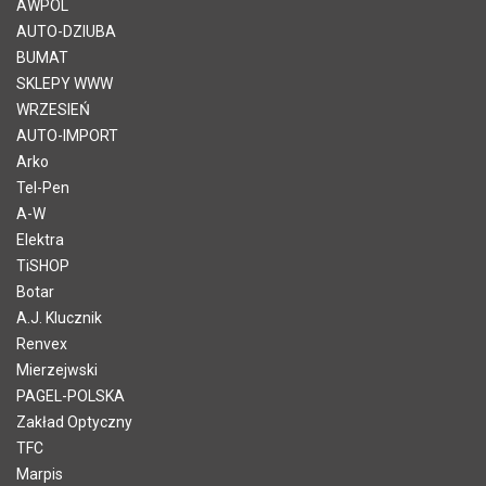
AWPOL
AUTO-DZIUBA
BUMAT
SKLEPY WWW
WRZESIEŃ
AUTO-IMPORT
Arko
Tel-Pen
A-W
Elektra
TiSHOP
Botar
A.J. Klucznik
Renvex
Mierzejwski
PAGEL-POLSKA
Zakład Optyczny
TFC
Marpis