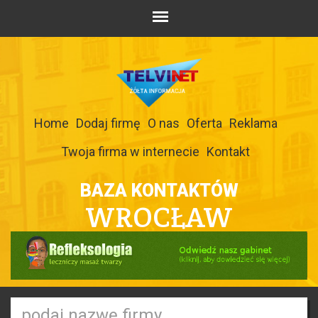
Home
Dodaj firmę
O nas
Oferta
Reklama
Twoja firma w internecie
Kontakt
BAZA KONTAKTÓW
WROCŁAW