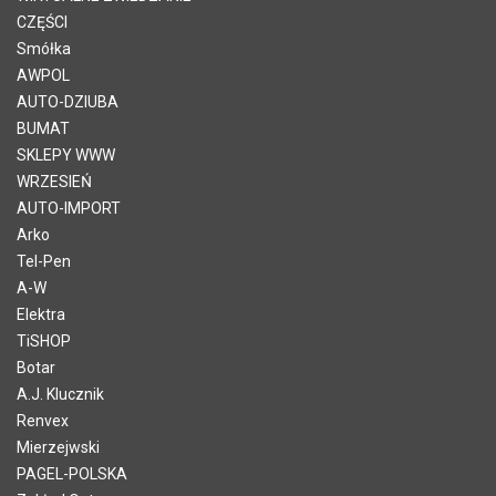
CZĘŚCI
Smółka
AWPOL
AUTO-DZIUBA
BUMAT
SKLEPY WWW
WRZESIEŃ
AUTO-IMPORT
Arko
Tel-Pen
A-W
Elektra
TiSHOP
Botar
A.J. Klucznik
Renvex
Mierzejwski
PAGEL-POLSKA