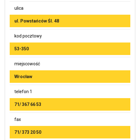
ulica
ul. Powstańców Śl. 48
kod pocztowy
53-350
miejscowość
Wrocław
telefon 1
71/ 367 66 53
fax
71/ 373 20 50