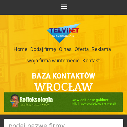
Home
Dodaj firmę
O nas
Oferta
Reklama
Twoja firma w internecie
Kontakt
BAZA KONTAKTÓW
WROCŁAW