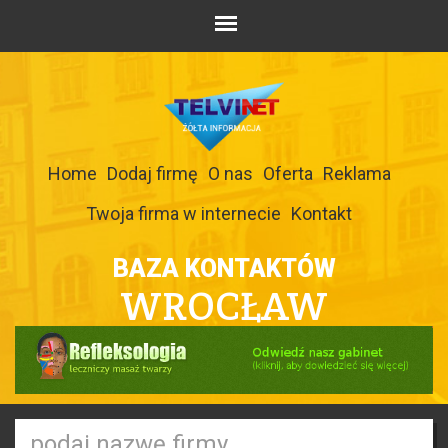
Home
Dodaj firmę
O nas
Oferta
Reklama
Twoja firma w internecie
Kontakt
BAZA KONTAKTÓW
WROCŁAW