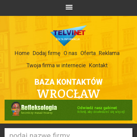
Home
Dodaj firmę
O nas
Oferta
Reklama
Twoja firma w internecie
Kontakt
BAZA KONTAKTÓW
WROCŁAW