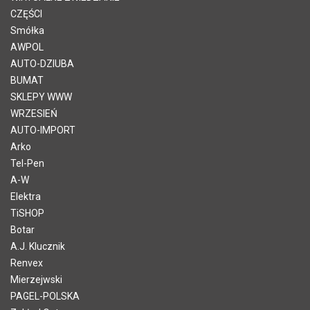
CZĘŚCI
Smółka
AWPOL
AUTO-DZIUBA
BUMAT
SKLEPY WWW
WRZESIEŃ
AUTO-IMPORT
Arko
Tel-Pen
A-W
Elektra
TiSHOP
Botar
A.J. Klucznik
Renvex
Mierzejwski
PAGEL-POLSKA