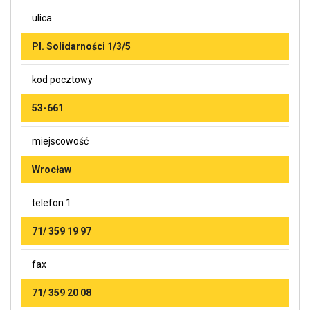
ulica
Pl. Solidarności 1/3/5
kod pocztowy
53-661
miejscowość
Wrocław
telefon 1
71/ 359 19 97
fax
71/ 359 20 08