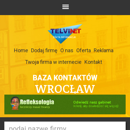
Home
Dodaj firmę
O nas
Oferta
Reklama
Twoja firma w internecie
Kontakt
BAZA KONTAKTÓW
WROCŁAW