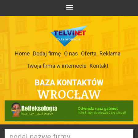
Home
Dodaj firmę
O nas
Oferta
Reklama
Twoja firma w internecie
Kontakt
BAZA KONTAKTÓW
WROCŁAW