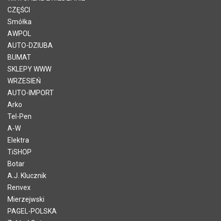
CZĘŚCI
Smółka
AWPOL
AUTO-DZIUBA
BUMAT
SKLEPY WWW
WRZESIEŃ
AUTO-IMPORT
Arko
Tel-Pen
A-W
Elektra
TiSHOP
Botar
A.J. Klucznik
Renvex
Mierzejwski
PAGEL-POLSKA