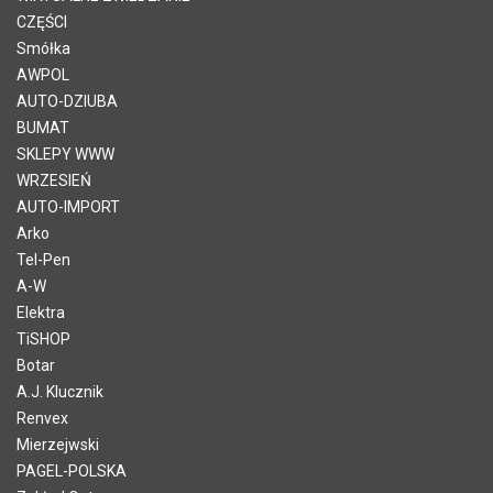
CZĘŚCI
Smółka
AWPOL
AUTO-DZIUBA
BUMAT
SKLEPY WWW
WRZESIEŃ
AUTO-IMPORT
Arko
Tel-Pen
A-W
Elektra
TiSHOP
Botar
A.J. Klucznik
Renvex
Mierzejwski
PAGEL-POLSKA