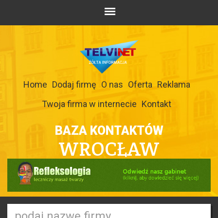
Home
Dodaj firmę
O nas
Oferta
Reklama
Twoja firma w internecie
Kontakt
BAZA KONTAKTÓW
WROCŁAW