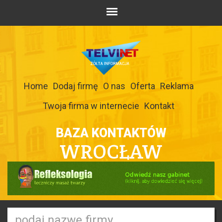
Home
Dodaj firmę
O nas
Oferta
Reklama
Twoja firma w internecie
Kontakt
BAZA KONTAKTÓW
WROCŁAW