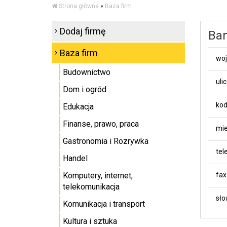
Strona główna
»
Baza firm
Dodaj firmę
Ban
Baza firm
wo
Budownictwo
uli
Dom i ogród
kod
Edukacja
Finanse, prawo, praca
mie
Gastronomia i Rozrywka
tel
Handel
Komputery, internet,
fax
telekomunikacja
sło
Komunikacja i transport
Kultura i sztuka