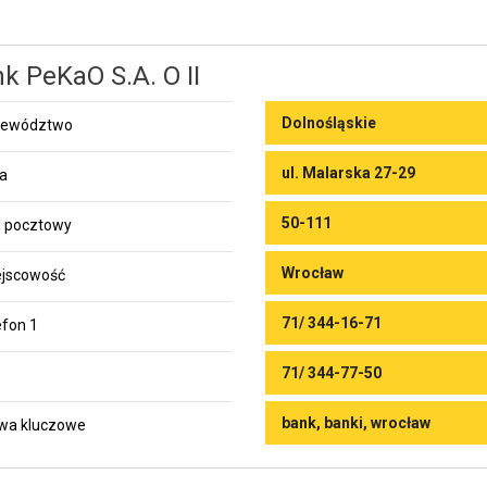
k PeKaO S.A. O II
Dolnośląskie
jewództwo
ul. Malarska 27-29
ca
50-111
 pocztowy
Wrocław
jscowość
71/ 344-16-71
efon 1
71/ 344-77-50
bank, banki, wrocław
wa kluczowe