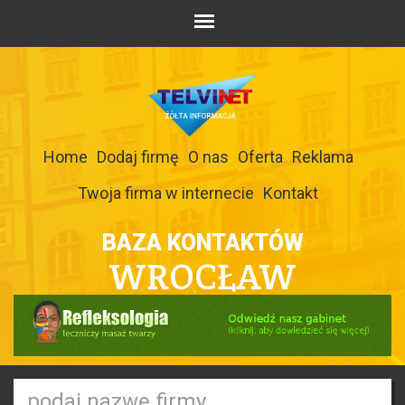
Home
Dodaj firmę
O nas
Oferta
Reklama
Twoja firma w internecie
Kontakt
BAZA KONTAKTÓW
WROCŁAW