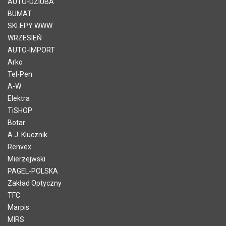
AUTO-DZIUBA
BUMAT
SKLEPY WWW
WRZESIEŃ
AUTO-IMPORT
Arko
Tel-Pen
A-W
Elektra
TiSHOP
Botar
A.J. Klucznik
Renvex
Mierzejwski
PAGEL-POLSKA
Zakład Optyczny
TFC
Marpis
MIRS