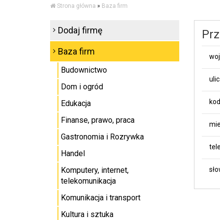
Strona główna
»
Baza firm
Dodaj firmę
Prz
Baza firm
wo
Budownictwo
uli
Dom i ogród
kod
Edukacja
Finanse, prawo, praca
mie
Gastronomia i Rozrywka
tel
Handel
Komputery, internet,
sło
telekomunikacja
Komunikacja i transport
Kultura i sztuka