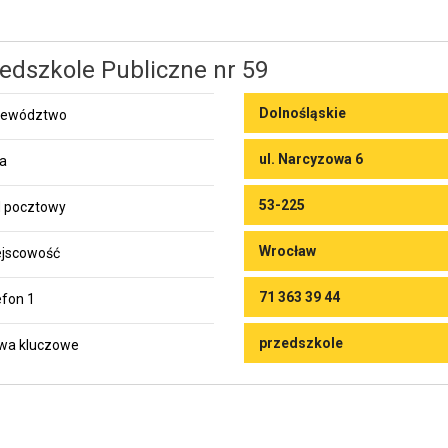
edszkole Publiczne nr 59
Dolnośląskie
jewództwo
ul. Narcyzowa 6
ca
53-225
 pocztowy
Wrocław
jscowość
71 363 39 44
efon 1
przedszkole
wa kluczowe